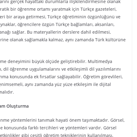
ılarını gerçek hayattaki durumlarla ilişkilendirmesine olanak
pratik bir öğrenme ortamı yaratmak için Türkçe gazeteleri,
alleri bir araya getirmesi, Türkçe öğretiminin özgünlüğünü ve
aynaklar, öğrencilere özgün Türkçe bağlamları, aksanları,
anağı sağlar. Bu materyallerin derslere dahil edilmesi,
elerine olanak sağlamakla kalmaz, aynı zamanda Türk kültürüne
nme deneyimini büyük ölçüde geliştirebilir. Multimedya
, dil öğrenme uygulamalarını ve etkileşimli dil yazılımlarını
nma konusunda ek fırsatlar sağlayabilir. Öğretim görevlileri,
 benimsemeli, aynı zamanda yüz yüze etkileşim ile dijital
malıdır.
ram Oluşturma
renme yöntemlerini tanımak hayati önem taşımaktadır. Görsel,
 konusunda farklı tercihleri ​​ve yöntemleri vardır. Görsel
tkinlikler gibi çeşitli öğretim tekniklerinin kullanılması,