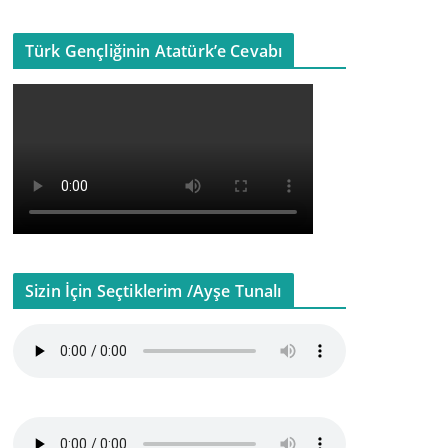
Türk Gençliğinin Atatürk’e Cevabı
Sizin İçin Seçtiklerim /Ayşe Tunalı