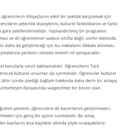
ğrencilerin ihtiyaçlarını etkili bir şekilde karşılamak için
cilerin yeterlilik düzeylerini, kültürel farklılıklarını ve farklı
 göre şekillendirmelidir. Yapılandırılmış bir programın
ması ve dil öğreniminin sadece sınıfta değil, sınıfın ötesinde,
ni daha da geliştireceği için bu noktaların dikkate alınması,
aşmalarına yardımcı olmada önemli rol oynayacaktır.
el konularla sınırlı kalmamalıdır. Öğrencilerin Türk
tirecek kültürel unsurları da içermelidir. Öğrenciler kültürel
k dilin içinde işlediği bağlam hakkında daha derin bir anlayış
küreselleşen dünyasında vazgeçilmez bir beceri olan
ğretim yöntemi, öğrencilere dil becerilerini geliştirmeleri,
ilmeleri için geniş bir açılım sunmalıdır. Bu amaç
azılarını kısa başlıklar altında şöyle sıralayabiliriz: