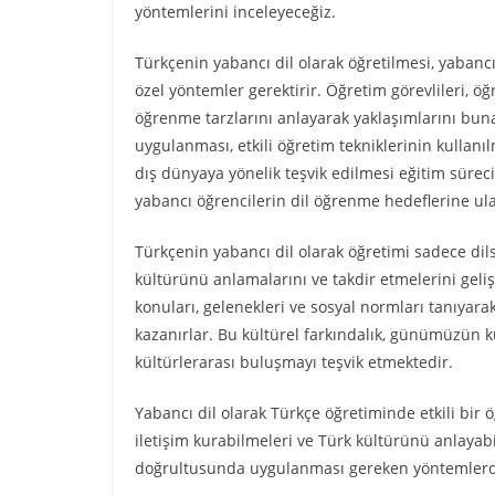
yöntemlerini inceleyeceğiz.
Türkçenin yabancı dil olarak öğretilmesi, yabancı ö
özel yöntemler gerektirir. Öğretim görevlileri, öğren
öğrenme tarzlarını anlayarak yaklaşımlarını buna
uygulanması, etkili öğretim tekniklerinin kullanıl
dış dünyaya yönelik teşvik edilmesi eğitim süreci
yabancı öğrencilerin dil öğrenme hedeflerine ul
Türkçenin yabancı dil olarak öğretimi sadece dils
kültürünü anlamalarını ve takdir etmelerini geliş
konuları, gelenekleri ve sosyal normları tanıyara
kazanırlar. Bu kültürel farkındalık, günümüzün 
kültürlerarası buluşmayı teşvik etmektedir.
Yabancı dil olarak Türkçe öğretiminde etkili bir ö
iletişim kurabilmeleri ve Türk kültürünü anlayab
doğrultusunda uygulanması gereken yöntemlerden b