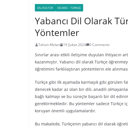
DIL-KÜLTÜR
DILIMIZ - TÜRKÇE
Yabancı Dil Olarak T
Yöntemler
Tahsin Melan
19 Şubat 2024
0 Comments
Sınırlar arası etkili iletişime duyulan ihtiyacın
kazanmıştır. Yabancı dil olarak Türkçe öğrenmeye
öğretimini farklılaştıran yöntemlerin ele alınma
Türkçe gibi ilk aşamada karmaşık gibi görülen fak
denecek kadar az olan bir dili, anadili olmayanla
bağlı kalmayı ve bu süreçte başarılı bir dil edini
gerektirmektedir. Bu yöntemler sadece Türkçe için
koruyan önemli uygulamalardır.
Bu makalede, Türkçenin yabancı dil olarak öğret