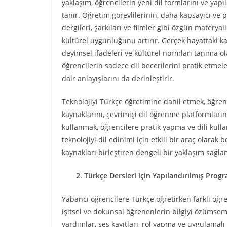
yaklaşım, öğrencilerin yeni dil formlarını ve yap
tanır. Öğretim görevlilerinin, daha kapsayıcı ve 
dergileri, şarkıları ve filmler gibi özgün matery
kültürel uygunluğunu artırır. Gerçek hayattaki k
deyimsel ifadeleri ve kültürel normları tanıma ol
öğrencilerin sadece dil becerilerini pratik etm
dair anlayışlarını da derinleştirir.
Teknolojiyi Türkçe öğretimine dahil etmek, öğre
kaynaklarını, çevrimiçi dil öğrenme platformlarını
kullanmak, öğrencilere pratik yapma ve dili kulla
teknolojiyi dil edinimi için etkili bir araç olarak
kaynakları birleştiren dengeli bir yaklaşım sağla
2. Türkçe Dersleri için Yapılandırılmış Prog
Yabancı öğrencilere Türkçe öğretirken farklı öğ
işitsel ve dokunsal öğrenenlerin bilgiyi özümseme
yardımlar, ses kayıtları, rol yapma ve uygulamalı e