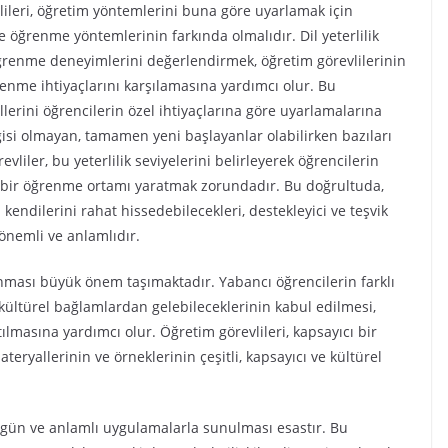
lileri, öğretim yöntemlerini buna göre uyarlamak için
ve öğrenme yöntemlerinin farkında olmalıdır. Dil yeterlilik
l öğrenme deneyimlerini değerlendirmek, öğretim görevlilerinin
renme ihtiyaçlarını karşılamasına yardımcı olur. Bu
erini öğrencilerin özel ihtiyaçlarına göre uyarlamalarına
gisi olmayan, tamamen yeni başlayanlar olabilirken bazıları
evliler, bu yeterlilik seviyelerini belirleyerek öğrencilerin
un bir öğrenme ortamı yaratmak zorundadır. Bu doğrultuda,
endilerini rahat hissedebilecekleri, destekleyici ve teşvik
 önemli ve anlamlıdır.
anınması büyük önem taşımaktadır. Yabancı öğrencilerin farklı
e kültürel bağlamlardan gelebileceklerinin kabul edilmesi,
tılmasına yardımcı olur. Öğretim görevlileri, kapsayıcı bir
ryallerinin ve örneklerinin çeşitli, kapsayıcı ve kültürel
 özgün ve anlamlı uygulamalarla sunulması esastır. Bu