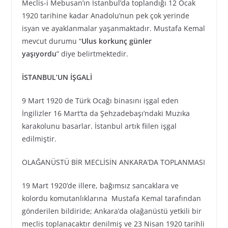
Meclis-i Mebusan’ın İstanbul’da toplandığı 12 Ocak
1920 tarihine kadar Anadolu’nun pek çok yerinde
isyan ve ayaklanmalar yaşanmaktadır. Mustafa Kemal
mevcut durumu “
Ulus korkunç günler
yaşıyordu
” diye belirtmektedir.
İSTANBUL’UN İŞGALİ
9 Mart 1920 de Türk Ocağı binasını işgal eden
İngilizler 16 Mart’ta da Şehzadebaşı’ndaki Muzıka
karakolunu basarlar. İstanbul artık fiilen işgal
edilmiştir.
OLAĞANÜSTÜ BİR MECLİSİN ANKARA’DA TOPLANMASI
19 Mart 1920’de illere, bağımsız sancaklara ve
kolordu komutanlıklarına Mustafa Kemal tarafından
gönderilen bildiride; Ankara’da olağanüstü yetkili bir
meclis toplanacaktır denilmiş ve 23 Nisan 1920 tarihli