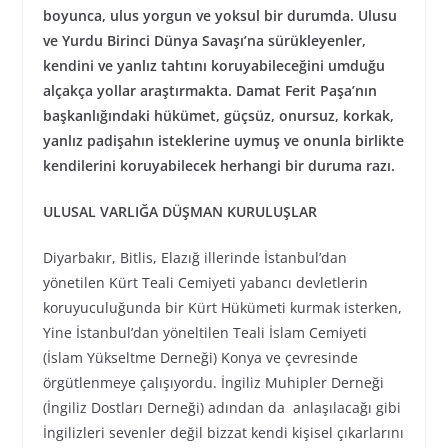
boyunca, ulus yorgun ve yoksul bir durumda. Ulusu
ve Yurdu Birinci Dünya Savaşı’na sürükleyenler,
kendini ve yanlız tahtını koruyabileceğini umduğu
alçakça yollar araştırmakta. Damat Ferit Paşa’nın
başkanlığındaki hükümet, güçsüz, onursuz, korkak,
yanlız padişahın isteklerine uymuş ve onunla birlikte
kendilerini koruyabilecek herhangi bir duruma razı.
ULUSAL VARLIĞA DÜŞMAN KURULUŞLAR
Diyarbakır, Bitlis, Elazığ illerinde İstanbul’dan
yönetilen Kürt Teali Cemiyeti yabancı devletlerin
koruyuculuğunda bir Kürt Hükümeti kurmak isterken,
Yine İstanbul’dan yöneltilen Teali İslam Cemiyeti
(İslam Yükseltme Derneği) Konya ve çevresinde
örgütlenmeye çalışıyordu. İngiliz Muhipler Derneği
(İngiliz Dostları Derneği) adından da anlaşılacağı gibi
İngilizleri sevenler değil bizzat kendi kişisel çıkarlarını