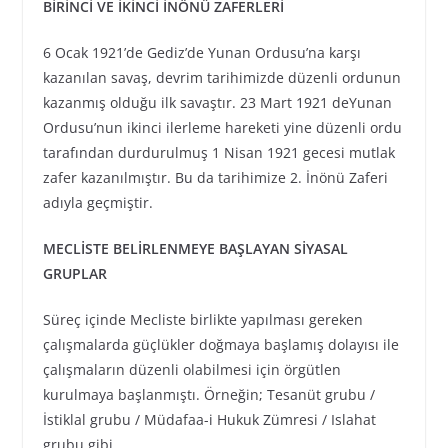
BİRİNCİ VE İKİNCİ İNÖNÜ ZAFERLERİ
6 Ocak 1921’de Gediz’de Yunan Ordusu’na karşı
kazanılan savaş, devrim tarihimizde düzenli ordunun
kazanmış olduğu ilk savaştır. 23 Mart 1921 deYunan
Ordusu’nun ikinci ilerleme hareketi yine düzenli ordu
tarafından durdurulmuş 1 Nisan 1921 gecesi mutlak
zafer kazanılmıştır. Bu da tarihimize 2. İnönü Zaferi
adıyla geçmiştir.
MECLİSTE BELİRLENMEYE BAŞLAYAN SİYASAL
GRUPLAR
Süreç içinde Mecliste birlikte yapılması gereken
çalışmalarda güçlükler doğmaya başlamış dolayısı ile
çalışmaların düzenli olabilmesi için örgütlen
kurulmaya başlanmıştı. Örneğin; Tesanüt grubu /
İstiklal grubu / Müdafaa-i Hukuk Zümresi / Islahat
grubu gibi.