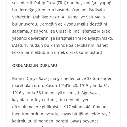
sevenlerdi. Rahip Frew (FRU)’nun başkanlığını yaptığı
bu derneğe girenlerin başında Osmanlı Padişahı
Vahdettin, Dahiliye Nazırı Ali Kemal ve Sait Molla
bulunuyordu. Derneğin açık yönü İngiliz desteğini
sağlama, gizli yönü ise ulusal bilinci işlemez kılarak
yabancı devletlerin işe karışmalarını kolaylaştırmaktı.
(Atatürk, nutkun bu kısmında Sait Molla’nın ihanet
kokan bir mektubunu örnek olarak sunmuştur.)
ORDUMUZUN DURUMU
Birinci Dünya Savaşı’na girmeden önce 38 tümenden
ibaret olan ordu. Kasım 1914’te 40, 1915 yılında 51,
1916 yılında 56 tümene yükselmişti. Ağır savaş
kayıpları orduyu eritmiş, bu nedenle yeni
düzenlemelere gidilmişti. 1917 yılında 48 tümene
inen tüm ordu mevcudu, savaş bittiğinde elde zayıf
kadrolu 20 tümenden ibaretti. Savaş boyunca