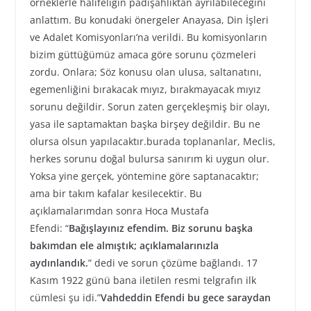
örneklerle halifeliğin padişahlıktan ayrılabileceğini
anlattım. Bu konudaki önergeler Anayasa, Din İşleri
ve Adalet Komisyonları’na verildi. Bu komisyonların
bizim güttüğümüz amaca göre sorunu çözmeleri
zordu. Onlara; Söz konusu olan ulusa, saltanatını,
egemenliğini bırakacak mıyız, bırakmayacak mıyız
sorunu değildir. Sorun zaten gerçekleşmiş bir olayı,
yasa ile saptamaktan başka birşey değildir. Bu ne
olursa olsun yapılacaktır.burada toplananlar, Meclis,
herkes sorunu doğal bulursa sanırım ki uygun olur.
Yoksa yine gerçek, yöntemine göre saptanacaktır;
ama bir takım kafalar kesilecektir. Bu
açıklamalarımdan sonra Hoca Mustafa
Efendi: “
Bağışlayınız efendim. Biz sorunu başka
bakımdan ele almıştık; açıklamalarınızla
aydınlandık.
” dedi ve sorun çözüme bağlandı. 17
Kasım 1922 günü bana iletilen resmi telgrafın ilk
cümlesi şu idi.”
Vahdeddin Efendi bu gece saraydan