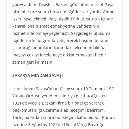
görev aldılar. Dışişleri Bakanlığı’na atanan İzzet Paşa,
bize bir süre sonra birtakım öğütler veriyordu. Ahmet
İzzet Paşa, ekmeği ile yetiştiği Türk Ulusu’nun içinde
kalarak ona hizmet etmek yerine Vahdettin’in
hizmetinde olmayı yeğlemişti. Saygıdeğer ulusuma
öğütlerim ki; bağrında yetiştirerek başının üstüne
çıkaracağı adamların kanındaki, vicdanındaki öz
mayayı çok iyi incelemeye dikkat etmekten hiçbir
zaman geri kalmasın.
SAKARYA MEYDAN SAVAŞI
İkinci İnönü Savaşı’ndan üç ay sonra 10 Temmuz 1921
Yunan Ordusu yeniden saldırıya geçti. 4 Ağustos
1921’de Meclis Başkanlığı’na bir önerge vererek
başkomutanlığı üzerime alabileceğimi belirttim.
Tartışmalardan sonra bu isteğim kabul edildi. Bunun
üzerine 8 Ağustos 1921’de Ulusal Vergi Buyruğu