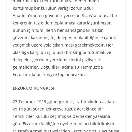
duyurmak için her türlü etki ve denetimden
kurtulmuş bir kurulun varlığı zorunludur.
Anadolu’nun en güvenilir yeri olan Sivas’ta, ulusal bir
kongrenin tez elden toplanması kararlaştırılmıştır.
Bunun için tüm illerin her sancağından halkın
güvenini kazanmış üç delegenin olabildiğince çabuk
yetişmek üzere yola çıkarılması gerekmektedir. Her
olasılığa karşı bu iş, ulusal bir sır gibi tutulmalı ve
delegeler gereken yere kimliklerini gizliyerek
gelmelidirler. Doğu illeri adına 10 Temmuz’da
Erzurum’da bir kongre toplanacaktır.
ERZURUM KONGRESİ
23 Temmuz 1919 günü gösterişsiz bir okulda açılan
ve 14 gün süren kongreye tüzük gereğince bir
Temsilciler Kurulu seçilmiş ve dernekler yasasına
göre Erzurum Valiliğine üyelerin adları bildirilmiştir.
Mustafa Kemal bu üyelerden, İzzet, Servet, Hacı Musa