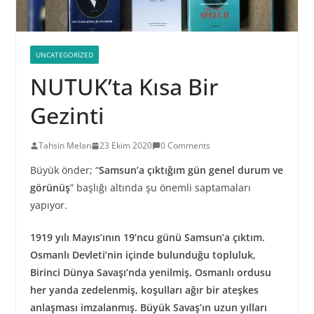
UNCATEGORIZED
NUTUK’ta Kısa Bir
Gezinti
Tahsin Melan
23 Ekim 2020
0 Comments
Büyük önder; “
Samsun’a çıktığım gün genel durum ve
görünüş
” başlığı altında şu önemli saptamaları
yapıyor.
1919 yılı Mayıs’ının 19’ncu günü Samsun’a çıktım.
Osmanlı Devleti’nin içinde bulunduğu topluluk,
Birinci Dünya Savaşı’nda yenilmiş, Osmanlı ordusu
her yanda zedelenmiş, koşulları ağır bir ateşkes
anlaşması imzalanmış. Büyük Savaş’ın uzun yılları