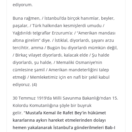
ediyorum.
Buna rağmen, / İstanbul’da birçok hanımlar, beyler,
paşalar, / Türk halkından kesmişlerdi umudu /
Yağdırıldı telgraflar Erzurum’a: / “Amerikan mandası
altına girelim” diye. / İstiklal, diyorlardı, şayanı arzu
tercihtir, amma / Bugün bu diyorlardı mümkün değil,
/ Birkaç vilayet diyorlardı, kalacak elde / Şu halde
diyorlardı, şu halde, / Memaliki Osmaniye’nin
cümlesine şamil / Amerikan mandeterliğini talep
etmeği / Memleketimiz için en nafi bir şekil kabul
ediyoruz. (4)
30 Temmuz 1919’da Milli Savunma Bakanlığı’ndan 15.
Kolordu Komutanlığına şöyle bir buyruk
gelir.
“Mustafa Kemal ile Rafet Bey’in hükümet
kararlarına aykırı hareket etmelerinden dolayı
hemen yakalanarak İstanbul’a gönderilmeleri Bab-I