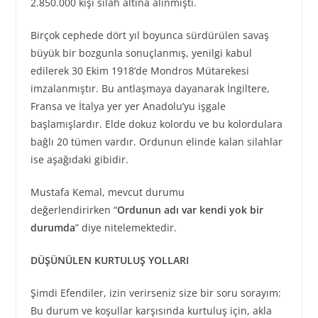
2.850.000 kişi silah altına alınmıştı.
Birçok cephede dört yıl boyunca sürdürülen savaş
büyük bir bozgunla sonuçlanmış, yenilgi kabul
edilerek 30 Ekim 1918’de Mondros Mütarekesi
imzalanmıştır. Bu antlaşmaya dayanarak İngiltere,
Fransa ve İtalya yer yer Anadolu’yu işgale
başlamışlardır. Elde dokuz kolordu ve bu kolordulara
bağlı 20 tümen vardır. Ordunun elinde kalan silahlar
ise aşağıdaki gibidir.
Mustafa Kemal, mevcut durumu
değerlendirirken “
Ordunun adı var kendi yok bir
durumda
” diye nitelemektedir.
DÜŞÜNÜLEN KURTULUŞ YOLLARI
Şimdi Efendiler, izin verirseniz size bir soru sorayım:
Bu durum ve koşullar karşısında kurtuluş için, akla