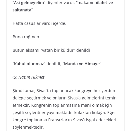
“
Asi gelmeyelim
” diyenler vardı, “
makamı hilafet ve
saltanata
”
Hatta casuslar vardı içerde.
Buna rağmen
Bütün aksamı “vatan bir küldür” denildi
“
Kabul olunmaz
” denildi, “
Manda ve Himaye
”
(5)
Nazım Hikmet
Şimdi amaç Sivas’ta toplanacak kongreye her yerden
delege seçtirmek ve onların Sivas’a gelmelerini temin
etmektir. Kongrenin toplanmasına mani olmak için
çeşitli söylentiler yayılmaktadır kulaktan kulağa. Eğer
kongre toplanırsa Fransızlar’ın Sivas’ı işgal edecekleri
söylenmektedir.