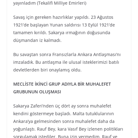
yayınladım (Tekalifi Milliye Emirleri)
Savaş için gereken hazırlıklar yapıldı. 23 Ağustos
1921’de başlayan Yunan saldırısı 13 Eylül 1921’de
tamamen kırıldı. Sakarya ırmağının doğusunda
düşmandan iz kalmadı.
Bu savaştan sonra Fransızlarla Ankara Antlaşması’nı
imzaladık. Bu antlaşma ile ulusal isteklerimizi batılı
devletlerden biri onaylamış oldu.
MECLİSTE İKİNCİ GRUP ADIYLA BİR MUHALEFET
GRUBUNUN OLUŞMASI
Sakarya Zaferi’nden üç dört ay sonra muhalefet
kendini göstermeye başladı. Malta tutuklularının
Ankara’ya gelmesinden sonra muhalefet daha da
yoğunlaştı. Rauf Bey, kara Vasıf Bey izlenen politikları
sorgulamak istediler. Buna izin vermedim. Rauf ve