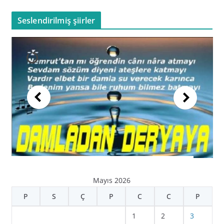
Seslendirilmiş şiirler
Mayıs 2026
P
S
Ç
P
C
C
P
1
2
3