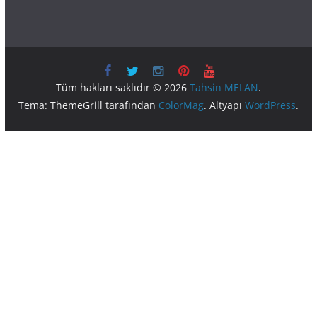
Tüm hakları saklıdır © 2026
Tahsin MELAN
.
Tema: ThemeGrill tarafından
ColorMag
. Altyapı
WordPress
.