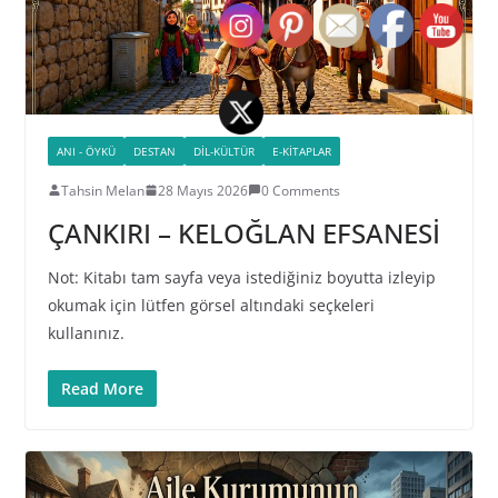
ANI - ÖYKÜ
DESTAN
DIL-KÜLTÜR
E-KITAPLAR
Tahsin Melan
28 Mayıs 2026
0 Comments
ÇANKIRI – KELOĞLAN EFSANESİ
Not: Kitabı tam sayfa veya istediğiniz boyutta izleyip
okumak için lütfen görsel altındaki seçkeleri
kullanınız.
Read More