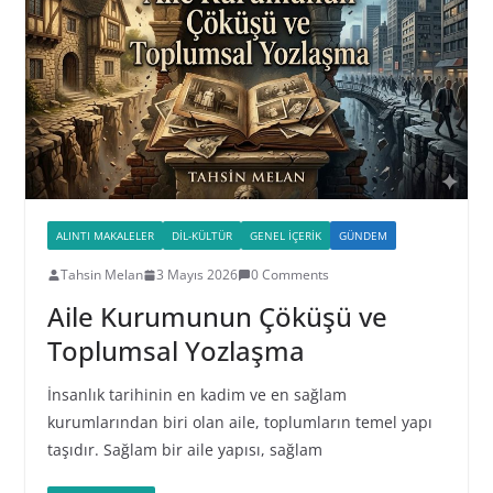
ALINTI MAKALELER
DIL-KÜLTÜR
GENEL İÇERIK
GÜNDEM
Tahsin Melan
3 Mayıs 2026
0 Comments
Aile Kurumunun Çöküşü ve
Toplumsal Yozlaşma
İnsanlık tarihinin en kadim ve en sağlam
kurumlarından biri olan aile, toplumların temel yapı
taşıdır. Sağlam bir aile yapısı, sağlam