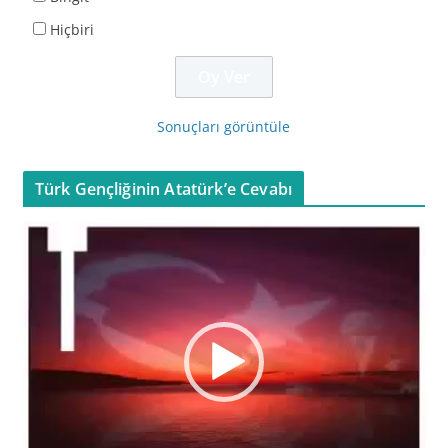
Hiçbiri
Sonuçları görüntüle
Türk Gençliğinin Atatürk’e Cevabı
V
i
d
e
o
o
y
n
a