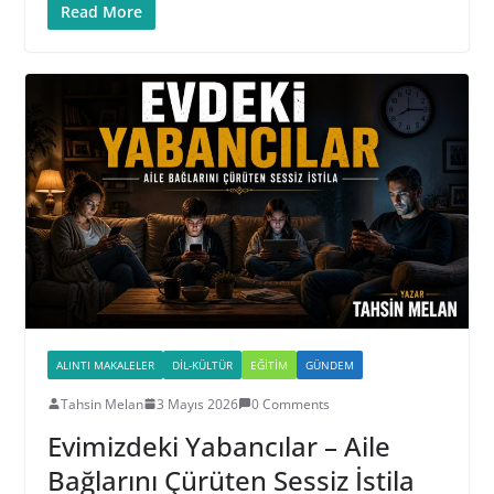
Read More
ALINTI MAKALELER
DIL-KÜLTÜR
EĞITIM
GÜNDEM
Tahsin Melan
3 Mayıs 2026
0 Comments
Evimizdeki Yabancılar – Aile
Bağlarını Çürüten Sessiz İstila