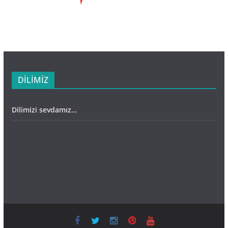
ı
c
ı
DİLİMİZ
Dilimizi sevdamız…