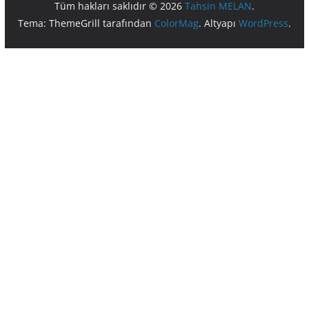
Tüm hakları saklıdır © 2026
Tahsin MELAN
.
Tema: ThemeGrill tarafından
ColorMag
. Altyapı
WordPress
.