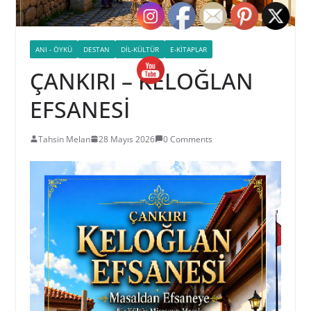
ANI - ÖYKÜ
DESTAN
DIL-KÜLTÜR
E-KITAPLAR
ÇANKIRI – KELOĞLAN
EFSANESİ
Tahsin Melan
28 Mayıs 2026
0 Comments