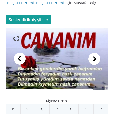
“HOŞGELDİN” mi “HOŞ GELDİN” mi?
için
Mustafa Bağcı
Seslendirilmiş şiirler
Ağustos 2026
P
S
Ç
P
C
C
P