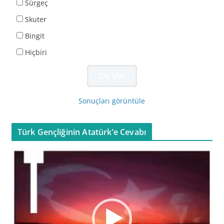
Sürgeç
Skuter
Bingit
Hiçbiri
Sonuçları görüntüle
Türk Gençliğinin Atatürk’e Cevabı
V
i
d
e
o
o