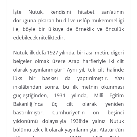
İşte Nutuk, kendisini hitabet san’atının
doruğuna çıkaran bu dil ve üslûp mükemmelliği
ile, böyle bir ülküye de örneklik ve öncülük
edebilecek niteliktedir.
Nutuk, ilk defa 1927 yılında, biri asıl metin, diğeri
belgeler olmak üzere Arap harfleriyle iki cilt
olarak yayınlanmıştır.’ Aynı yıl, tek cilt halinde
lüks bir baskısı da yaptırılmıştır. Yazı
inkılâbından sonra, bu ilk metnin okunması
güçleştiğinden, 1934 yılında, Millî Eğitim
Bakanlığı’nca üç cilt olarak yeniden
bastırılmıştır. Cumhuriyet’in on beşinci
yıldönümü dolayısıyla 1938’de yalnız Nutuk
bölümü tek cilt olarak yayınlanmıştır. Atatürk’ün