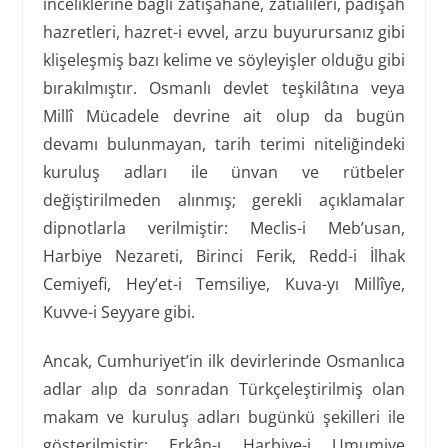
inceliklerine bağlı zâtışâhâne, zatıalîleri, padişah
hazretleri, hazret-i evvel, arzu buyurursanız gibi
klişeleşmiş bazı kelime ve söyleyişler olduğu gibi
bırakılmıştır. Osmanlı devlet teşkilâtına veya
Millî Mücadele devrine ait olup da bugün
devamı bulunmayan, tarih terimi niteliğindeki
kuruluş adları ile ünvan ve rütbeler
değiştirilmeden alınmış; gerekli açıklamalar
dipnotlarla verilmiştir: Meclis-i Meb’usan,
Harbiye Nezareti, Birinci Ferik, Redd-i İlhak
Cemiyefi, Hey’et-i Temsiliye, Kuva-yı Millîye,
Kuvve-i Seyyare gibi.
Ancak, Cumhuriyet’in ilk devirlerinde Osmanlıca
adlar alıp da sonradan Türkçeleştirilmiş olan
makam ve kuruluş adları bugünkü şekilleri ile
gösterilmiştir: Erkân-ı Harbiye-i Umumiye