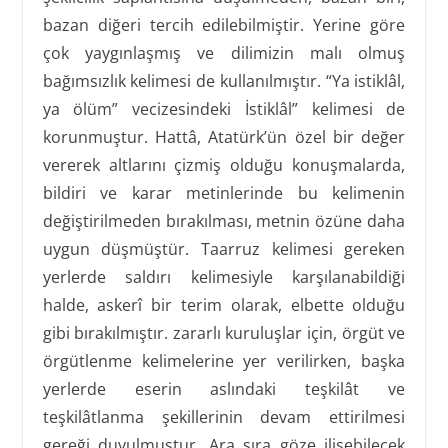
bazan diğeri tercih edilebilmiştir. Yerine göre
çok yaygınlaşmış ve dilimizin malı olmuş
bağımsızlık kelimesi de kullanılmıştır. “Ya istiklâl,
ya ölüm” vecizesindeki İstiklâl” kelimesi de
korunmuştur. Hattâ, Atatürk’ün özel bir değer
vererek altlarını çizmiş olduğu konuşmalarda,
bildiri ve karar metinlerinde bu kelimenin
değiştirilmeden bırakılması, metnin özüne daha
uygun düşmüştür. Taarruz kelimesi gereken
yerlerde saldırı kelimesiyle karşılanabildiği
halde, askerî bir terim olarak, elbette olduğu
gibi bırakılmıştır. zararlı kuruluşlar için, örgüt ve
örgütlenme kelimelerine yer verilirken, başka
yerlerde eserin aslındaki teşkilât ve
teşkilâtlanma şekillerinin devam ettirilmesi
gereği duyulmuştur. Ara sıra göze ilişebilecek