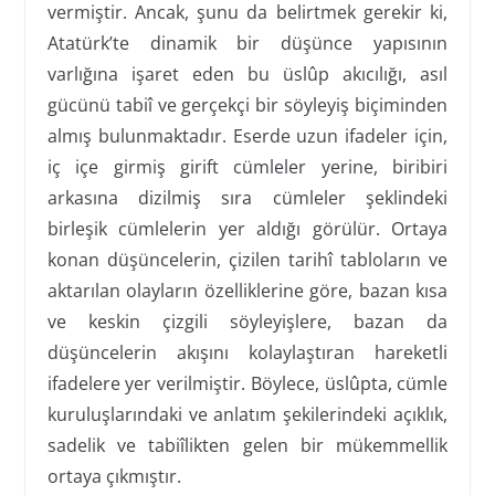
vermiştir. Ancak, şunu da belirtmek gerekir ki,
Atatürk’te dinamik bir düşünce yapısının
varlığına işaret eden bu üslûp akıcılığı, asıl
gücünü tabiî ve gerçekçi bir söyleyiş biçiminden
almış bulunmaktadır. Eserde uzun ifadeler için,
iç içe girmiş girift cümleler yerine, biribiri
arkasına dizilmiş sıra cümleler şeklindeki
birleşik cümlelerin yer aldığı görülür. Ortaya
konan düşüncelerin, çizilen tarihî tabloların ve
aktarılan olayların özelliklerine göre, bazan kısa
ve keskin çizgili söyleyişlere, bazan da
düşüncelerin akışını kolaylaştıran hareketli
ifadelere yer verilmiştir. Böylece, üslûpta, cümle
kuruluşlarındaki ve anlatım şekilerindeki açıklık,
sadelik ve tabiîlikten gelen bir mükemmellik
ortaya çıkmıştır.