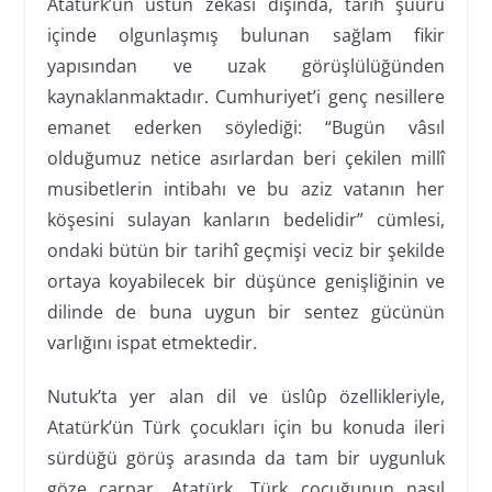
Atatürk’ün üstün zekâsı dışında, tarih şuuru
içinde olgunlaşmış bulunan sağlam fikir
yapısından ve uzak görüşlülüğünden
kaynaklanmaktadır. Cumhuriyet’i genç nesillere
emanet ederken söylediği: “Bugün vâsıl
olduğumuz netice asırlardan beri çekilen millî
musibetlerin intibahı ve bu aziz vatanın her
köşesini sulayan kanların bedelidir” cümlesi,
ondaki bütün bir tarihî geçmişi veciz bir şekilde
ortaya koyabilecek bir düşünce genişliğinin ve
dilinde de buna uygun bir sentez gücünün
varlığını ispat etmektedir.
Nutuk’ta yer alan dil ve üslûp özellikleriyle,
Atatürk’ün Türk çocukları için bu konuda ileri
sürdüğü görüş arasında da tam bir uygunluk
göze çarpar. Atatürk, Türk çocuğunun nasıl