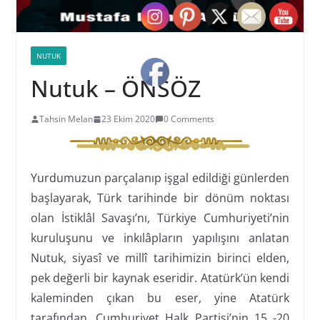
NUTUK
Nutuk – ÖNSÖZ
Tahsin Melan
23 Ekim 2020
0 Comments
Yurdumuzun parçalanıp işgal edildiği günlerden
başlayarak, Türk tarihinde bir dönüm noktası
olan İstiklâl Savaşı’nı, Türkiye Cumhuriyeti’nin
kuruluşunu ve inkılâpların yapılışını anlatan
Nutuk, siyasî ve millî tarihimizin birinci elden,
pek değerli bir kaynak eseridir. Atatürk’ün kendi
kaleminden çıkan bu eser, yine Atatürk
tarafından, Cumhuriyet Halk Partisi’nin 15 -20