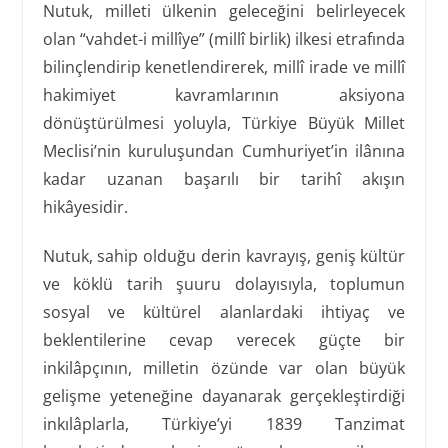
Nutuk, milleti ülkenin geleceğini belirleyecek
olan “vahdet-i millîye” (millî birlik) ilkesi etrafında
bilinçlendirip kenetlendirerek, millî irade ve millî
hakimiyet kavramlarının aksiyona
dönüştürülmesi yoluyla, Türkiye Büyük Millet
Meclisi’nin kuruluşundan Cumhuriyet’in ilânına
kadar uzanan başarılı bir tarihî akışın
hikâyesidir.
Nutuk, sahip olduğu derin kavrayış, geniş kültür
ve köklü tarih şuuru dolayısıyla, toplumun
sosyal ve kültürel alanlardaki ihtiyaç ve
beklentilerine cevap verecek güçte bir
inkilâpçının, milletin özünde var olan büyük
gelişme yeteneğine dayanarak gerçekleştirdiği
inkılâplarla, Türkiye’yi 1839 Tanzimat