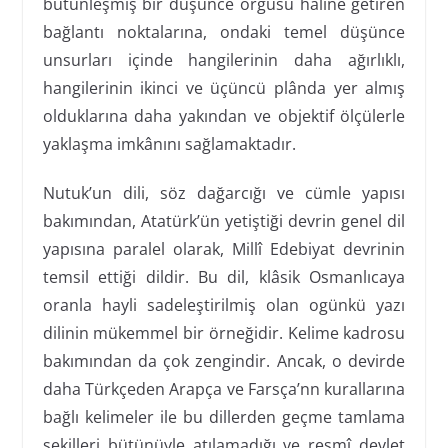
bütünleşmiş bir düşünce örgüsü haline getiren
bağlantı noktalarına, ondaki temel düşünce
unsurları içinde hangilerinin daha ağırlıklı,
hangilerinin ikinci ve üçüncü plânda yer almış
olduklarına daha yakından ve objektif ölçülerle
yaklaşma imkânını sağlamaktadır.
Nutuk’un dili, söz dağarcığı ve cümle yapısı
bakımından, Atatürk’ün yetiştiği devrin genel dil
yapısına paralel olarak, Millî Edebiyat devrinin
temsil ettiği dildir. Bu dil, klâsik Osmanlıcaya
oranla hayli sadeleştirilmiş olan ogünkü yazı
dilinin mükemmel bir örneğidir. Kelime kadrosu
bakımından da çok zengindir. Ancak, o devirde
daha Türkçeden Arapça ve Farsça’nn kurallarına
bağlı kelimeler ile bu dillerden geçme tamlama
şekilleri bütünüyle atılamadığı ve resmî devlet