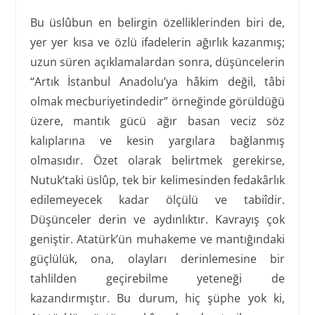
Bu üslûbun en belirgin özelliklerinden biri de,
yer yer kısa ve özlü ifadelerin ağırlık kazanmış;
uzun süren açıklamalardan sonra, düşüncelerin
“Artık İstanbul Anadolu’ya hâkim değil, tâbi
olmak mecburiyetindedir” örneğinde görüldüğü
üzere, mantık gücü ağır basan veciz söz
kalıplarına ve kesin yargılara bağlanmış
olmasıdır. Özet olarak belirtmek gerekirse,
Nutuk’taki üslûp, tek bir kelimesinden fedakârlık
edilemeyecek kadar ölçülü ve tabiîdir.
Düşünceler derin ve aydınlıktır. Kavrayış çok
geniştir. Atatürk’ün muhakeme ve mantığındaki
güçlülük, ona, olayları derinlemesine bir
tahlilden geçirebilme yeteneği de
kazandırmıştır. Bu durum, hiç şüphe yok ki,