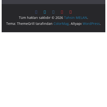
Tüm hakları saklıdır © 2026
Tahsin MELAN
.
Tema: ThemeGrill tarafından
ColorMag
. Altyapı
WordPress
.