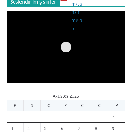
Seslendirilmiş şiirler
Ağustos 2026
P
S
Ç
P
C
C
P
1
2
3
4
5
6
7
8
9