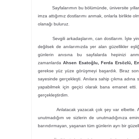
Sayfalarımın bu bölümünde, üniversite yıllarımda
imza attığımız dostlarımı anmak, onlarla birlikte 
olanağı buluruz.
Sevgili arkadaşlarım, can dostlarım. İşte yine b
değilsek de anılarımızda yer alan güzellikler eşl
günlerin anısına bu sayfalarda hepinizi an
zamanlarda
Ahsen Esatoğlu, Ferda Ersözlü, En
gerekse yüz yüze görüşmeyi başardık. Biraz son
sayesinde gerçekleşti. Anılara sahip çıkma adına sa
yapabilmek için geçici olarak bana emanet etti.
gerçekleştirdim.
Anlatacak yazacak çok şey var elbette. Ama n
unutmadığım ve sizlerin de unutmadığınıza emin
barındırmayan, yaşanan tüm günlerin ayrı bir güzell