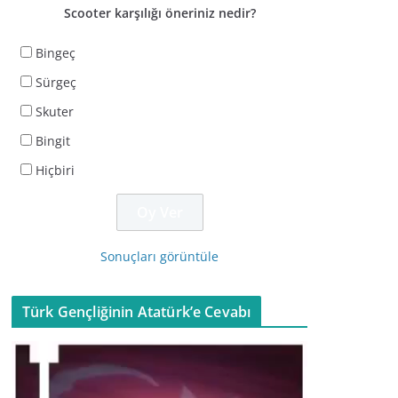
Scooter karşılığı öneriniz nedir?
Bingeç
Sürgeç
Skuter
Bingit
Hiçbiri
Sonuçları görüntüle
Türk Gençliğinin Atatürk’e Cevabı
V
i
d