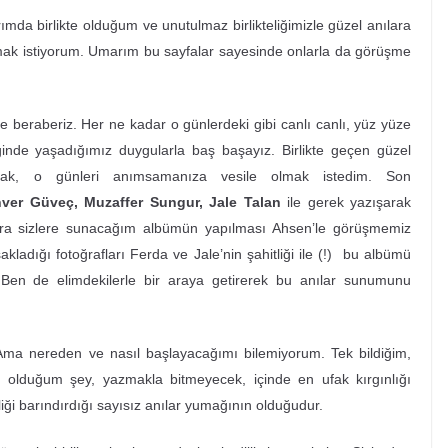
 birlikte olduğum ve unutulmaz birlikteliğimizle güzel anılara
olmak istiyorum. Umarım bu sayfalar sayesinde onlarla da görüşme
eraberiz. Her ne kadar o günlerdeki gibi canlı canlı, yüz yüze
iğinde yaşadığımız duygularla baş başayız. Birlikte geçen güzel
mak, o günleri anımsamanıza vesile olmak istedim. Son
ver Güveç, Muzaffer Sungur, Jale Talan
ile gerek yazışarak
ra sizlere sunacağım albümün yapılması Ahsen’le görüşmemiz
kladığı fotoğrafları Ferda ve Jale’nin şahitliği ile (!) bu albümü
 Ben de elimdekilerle bir araya getirerek bu anılar sunumunu
ereden ve nasıl başlayacağımı bilemiyorum. Tek bildiğim,
 olduğum şey, yazmakla bitmeyecek, içinde en ufak kırgınlığı
iği barındırdığı sayısız anılar yumağının olduğudur.