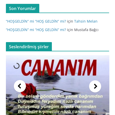
Son Yorumlar
“HOŞGELDİN” mi “HOŞ GELDİN” mi?
için
Tahsin Melan
“HOŞGELDİN” mi “HOŞ GELDİN” mi?
için
Mustafa Bağcı
Seslendirilmiş şiirler