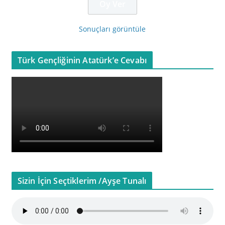
Sonuçları görüntüle
Türk Gençliğinin Atatürk’e Cevabı
Sizin İçin Seçtiklerim /Ayşe Tunalı