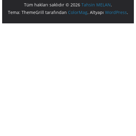
Tüm hakları saklıdır © 2026
Tahsin MELAN
.
Tema: ThemeGrill tarafından
ColorMag
. Altyapı
WordPress
.