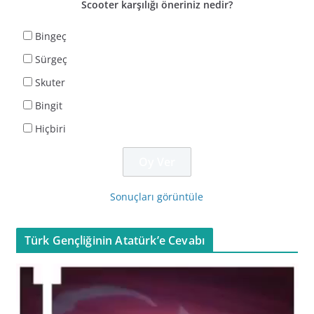
Scooter karşılığı öneriniz nedir?
Bingeç
Sürgeç
Skuter
Bingit
Hiçbiri
Sonuçları görüntüle
Türk Gençliğinin Atatürk’e Cevabı
V
i
d