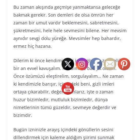
Bu zaman akışında geçmişe yanmaktansa geleceğe
bakmak gerekir. Son demleri de olsa ömrün her
zaman bir umut vardır beklemesini, sabretmesini,
şükretmesini, hele hele sevmesini bilene. Her mevsim
aynıdır sevgi dolu yüreğe. Mevsimler hep bahardır,
ermez hiç hazana.
Dilerim ki önce kendimizdeki iç sevgiye, iç zenginliğe
bir an evvel kavuşalım. Kendimizle barışık olalım.
Önce özümüzü eleştirelim, sorgulayalım… Ne zaman
ki kendimizle barışır, içimizdeki beni, gizli imleri
ortaya çıkarabilir, değerini anlarız, işte o zaman
huzur bizimledir, mutluluk bizimledir, dünya
nimetlerinin tümü güzeldir, sevmeye değerdir ve
bizimdir.
Bugün izninizle arayış içindeki gönüllerin sesini
dillendirmek için kaleme aldığım şiirimi sunmak