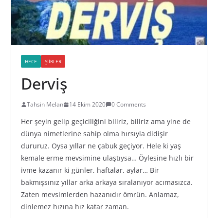
HECE
ŞIIRLER
Derviş
Tahsin Melan
14 Ekim 2020
0 Comments
Her şeyin gelip geçiciliğini biliriz, biliriz ama yine de
dünya nimetlerine sahip olma hırsıyla didişir
dururuz. Oysa yıllar ne çabuk geçiyor. Hele ki yaş
kemale erme mevsimine ulaştıysa… Öylesine hızlı bir
ivme kazanır ki günler, haftalar, aylar… Bir
bakmışsınız yıllar arka arkaya sıralanıyor acımasızca.
Zaten mevsimlerden hazanıdır ömrün. Anlamaz,
dinlemez hızına hız katar zaman.