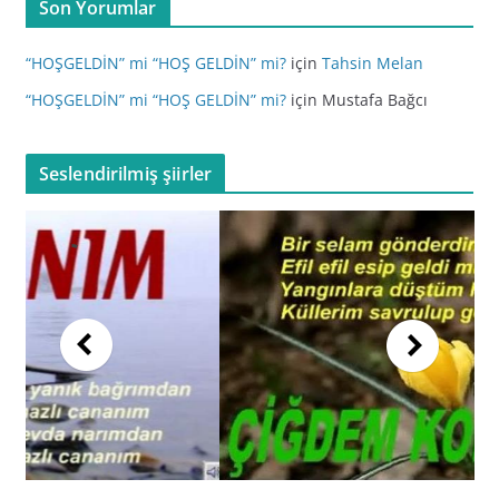
Son Yorumlar
“HOŞGELDİN” mi “HOŞ GELDİN” mi?
için
Tahsin Melan
“HOŞGELDİN” mi “HOŞ GELDİN” mi?
için
Mustafa Bağcı
Seslendirilmiş şiirler