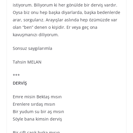
istiyorum. Biliyorum ki her gönülde bir derviş vardır.
Oysa biz onu hep başka diyarlarda, başka bedenlerde
arar, sorgularız. Arayışlar aslında hep özümüzde var
olan “ben” denen o kişidir. Er veya geç ona
kavuşmanızı diliyorum.
Sonsuz saygılarımla
Tahsin MELAN
***
DERVİŞ
Emre misin Bektaş mısın
Erenlere sırdaş mısın
Bir yudum su bir aş mısın
Söyle bana kimsin derviş
Bir çift çarık hırka mısın