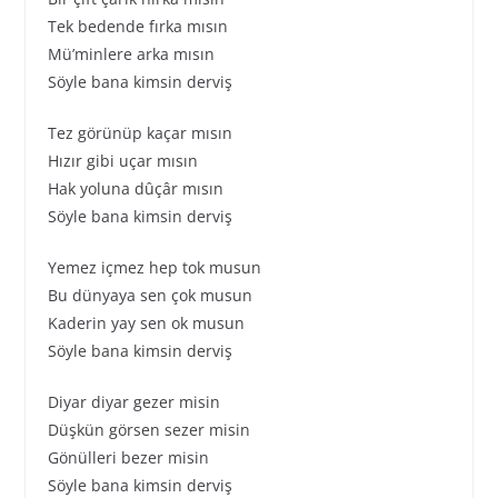
Tek bedende fırka mısın
Mü’minlere arka mısın
Söyle bana kimsin derviş
Tez görünüp kaçar mısın
Hızır gibi uçar mısın
Hak yoluna dûçâr mısın
Söyle bana kimsin derviş
Yemez içmez hep tok musun
Bu dünyaya sen çok musun
Kaderin yay sen ok musun
Söyle bana kimsin derviş
Diyar diyar gezer misin
Düşkün görsen sezer misin
Gönülleri bezer misin
Söyle bana kimsin derviş