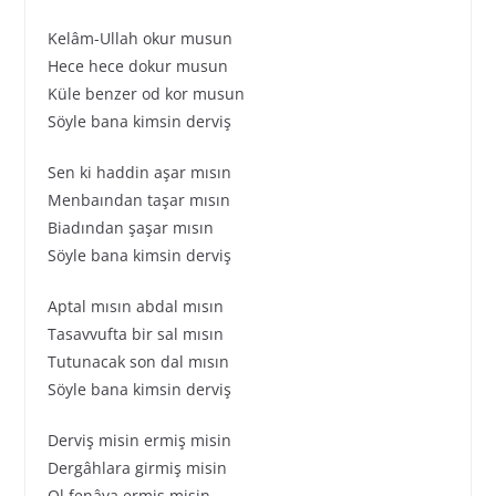
Kelâm-Ullah okur musun
Hece hece dokur musun
Küle benzer od kor musun
Söyle bana kimsin derviş
Sen ki haddin aşar mısın
Menbaından taşar mısın
Biadından şaşar mısın
Söyle bana kimsin derviş
Aptal mısın abdal mısın
Tasavvufta bir sal mısın
Tutunacak son dal mısın
Söyle bana kimsin derviş
Derviş misin ermiş misin
Dergâhlara girmiş misin
Ol fenâya ermiş misin