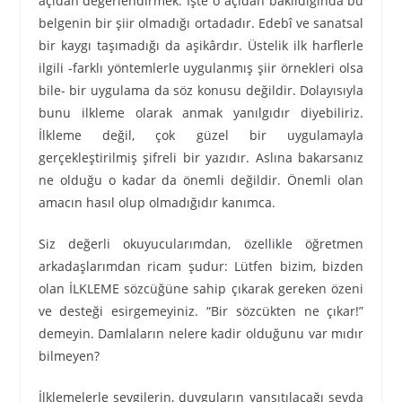
açıdan değerlendirmek. İşte o açıdan bakıldığında bu
belgenin bir şiir olmadığı ortadadır. Edebî ve sanatsal
bir kaygı taşımadığı da aşikârdır. Üstelik ilk harflerle
ilgili -farklı yöntemlerle uygulanmış şiir örnekleri olsa
bile- bir uygulama da söz konusu değildir. Dolayısıyla
bunu ilkleme olarak anmak yanılgıdır diyebiliriz.
İlkleme değil, çok güzel bir uygulamayla
gerçekleştirilmiş şifreli bir yazıdır. Aslına bakarsanız
ne olduğu o kadar da önemli değildir. Önemli olan
amacın hasıl olup olmadığıdır kanımca.
Siz değerli okuyucularımdan, özellikle öğretmen
arkadaşlarımdan ricam şudur: Lütfen bizim, bizden
olan İLKLEME sözcüğüne sahip çıkarak gereken özeni
ve desteği esirgemeyiniz. “Bir sözcükten ne çıkar!”
demeyin. Damlaların nelere kadir olduğunu var mıdır
bilmeyen?
İlklemelerle sevgilerin, duyguların yansıtılacağı sevda