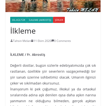
DIL-KÜLTÜR
İLKLEME (AKROSTIŞ)
ŞIIRLER
İlkleme
Tahsin Melan
11 Ekim 2020
0 Comments
İLKLEME / Fr. Akrostiş
Değerli dostlar, bugün sizlerle edebiyatımızda çok sık
rastlanan, özellikle şiir severlerin vazgeçemediği bir
şiir sanatı üzerine sohbetimiz olacak. Umarım ilginizi
çeker ve sıkılmadan okursunuz.
İnanıyorum ki pek çoğumuz, ilkokul ya da ortaokul
sıralarında adına aşk denilen oysa daha aşkın narına
yanmanın ne olduğunu bilmeden, gerçek aşktan