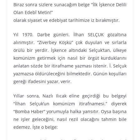
Biraz sonra sizlere sunacağım belge “İlk İşkence Delili
Olan Edebî Metin!”
olarak siyaset ve edebiyat tarihimize iz bırakmıştır.
Yıl 1970. Darbe günleri. İlhan SELÇUK gözaltına
alınmıştır. “Ziverbey Köşkü” çok duyulan ve sırlarla
örülü bir yerdir. İşkence altındaki Selçuk’tan, ülkeye
komünizm getirmek için nasıl bir örgüt kurduklarını
anlatan sözde bir itirafname yazması istenir. İ. Selçuk
yazmazsa öldürüleceğini bilmektedir. Günün koşulları
gereği ifadesini yazar, verir.
Yıllar sonra, Nazlı Ilıcak eline geçirdiği bu belgeyi
“İlhan Selçuk’un komünizm itirafnamesi.” diyerek
“Bomba Haber” yorumuyla halka yansıtır. Oysa başına
ne işler geleceğini, nasıl rezil olacağını tahmin bile
edemez. İşte o belge: