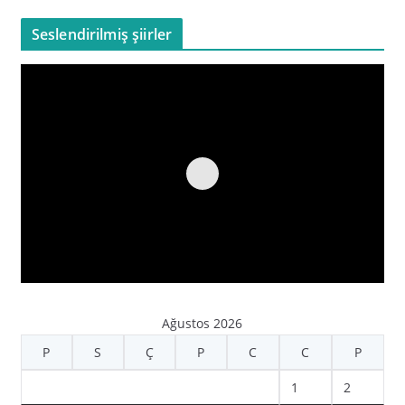
Seslendirilmiş şiirler
Ağustos 2026
P
S
Ç
P
C
C
P
1
2