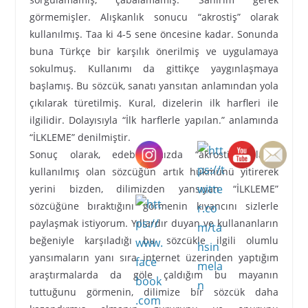
görmemişler. Alışkanlık sonucu “akrostiş” olarak
kullanılmış. Taa ki 4-5 sene öncesine kadar. Sonunda
buna Türkçe bir karşılık önerilmiş ve uygulamaya
sokulmuş. Kullanımı da gittikçe yaygınlaşmaya
başlamış. Bu sözcük, sanatı yansıtan anlamından yola
çıkılarak türetilmiş. Kural, dizelerin ilk harfleri ile
ilgilidir. Dolayısıyla “İlk harflerle yapılan.” anlamında
“İLKLEME” denilmiştir.
Sonuç olarak, edebiyatımızda “akrostiş” olarak
kullanılmış olan sözcüğün artık hükmünü yitirerek
yerini bizden, dilimizden yansıyan “İLKLEME”
sözcüğüne bıraktığını görmenin kıvancını sizlerle
paylaşmak istiyorum. Yıllardır duyan ve kullananların
beğeniyle karşıladığı bu sözcükle ilgili olumlu
yansımaların yanı sıra internet üzerinden yaptığım
araştırmalarda da göle çaldığım bu mayanın
tuttuğunu görmenin, dilimize bir sözcük daha