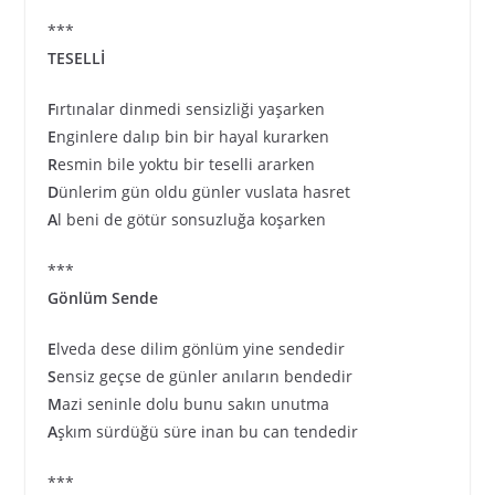
***
TESELLİ
F
ırtınalar dinmedi sensizliği yaşarken
E
nginlere dalıp bin bir hayal kurarken
R
esmin bile yoktu bir teselli ararken
D
ünlerim gün oldu günler vuslata hasret
A
l beni de götür sonsuzluğa koşarken
***
Gönlüm Sende
E
lveda dese dilim gönlüm yine sendedir
S
ensiz geçse de günler anıların bendedir
M
azi seninle dolu bunu sakın unutma
A
şkım sürdüğü süre inan bu can tendedir
***