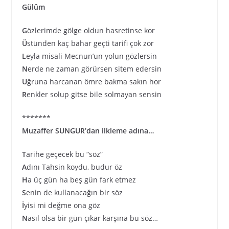
Gülüm
G
özlerimde gölge oldun hasretinse kor
Ü
stünden kaç bahar geçti tarifi çok zor
L
eyla misali Mecnun’un yolun gözlersin
N
erde ne zaman görürsen sitem edersin
U
ğruna harcanan ömre bakma sakın hor
R
enkler solup gitse bile solmayan sensin
*******
Muzaffer SUNGUR’dan ilkleme adına…
T
arihe geçecek bu “söz”
A
dını Tahsin koydu, budur öz
H
a üç gün ha beş gün fark etmez
S
enin de kullanacağın bir söz
İ
yisi mi değme ona göz
N
asıl olsa bir gün çıkar karşına bu söz…