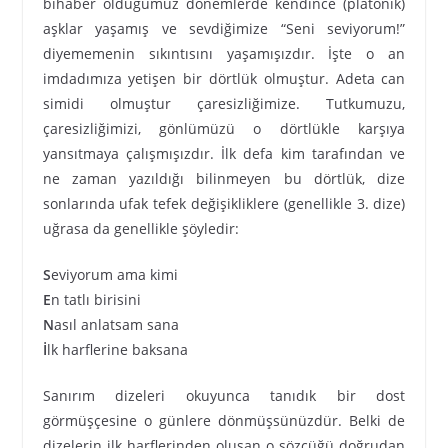
bihaber olduğumuz dönemlerde kendince (platonik)
aşklar yaşamış ve sevdiğimize “Seni seviyorum!”
diyememenin sıkıntısını yaşamışızdır. İşte o an
imdadımıza yetişen bir dörtlük olmuştur. Adeta can
simidi olmuştur çaresizliğimize. Tutkumuzu,
çaresizliğimizi, gönlümüzü o dörtlükle karşıya
yansıtmaya çalışmışızdır. İlk defa kim tarafından ve
ne zaman yazıldığı bilinmeyen bu dörtlük, dize
sonlarında ufak tefek değişikliklere (genellikle 3. dize)
uğrasa da genellikle şöyledir:
S
eviyorum ama kimi
E
n tatlı birisini
N
asıl anlatsam sana
İ
lk harflerine baksana
Sanırım dizeleri okuyunca tanıdık bir dost
görmüşçesine o günlere dönmüşsünüzdür. Belki de
dizelerin ilk harflerinden oluşan o sözcüğü doğrudan