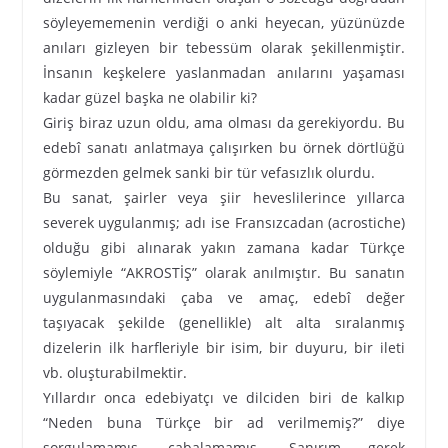
söyleyememenin verdiği o anki heyecan, yüzünüzde
anıları gizleyen bir tebessüm olarak şekillenmiştir.
İnsanın keşkelere yaslanmadan anılarını yaşaması
kadar güzel başka ne olabilir ki?
Giriş biraz uzun oldu, ama olması da gerekiyordu. Bu
edebî sanatı anlatmaya çalışırken bu örnek dörtlüğü
görmezden gelmek sanki bir tür vefasızlık olurdu.
Bu sanat, şairler veya şiir heveslilerince yıllarca
severek uygulanmış; adı ise Fransızcadan (acrostiche)
olduğu gibi alınarak yakın zamana kadar Türkçe
söylemiyle “AKROSTİŞ” olarak anılmıştır. Bu sanatın
uygulanmasındaki çaba ve amaç, edebî değer
taşıyacak şekilde (genellikle) alt alta sıralanmış
dizelerin ilk harfleriyle bir isim, bir duyuru, bir ileti
vb. oluşturabilmektir.
Yıllardır onca edebiyatçı ve dilciden biri de kalkıp
“Neden buna Türkçe bir ad verilmemiş?” diye
sorgulamamış, çabalamamış. Sanırım gerek