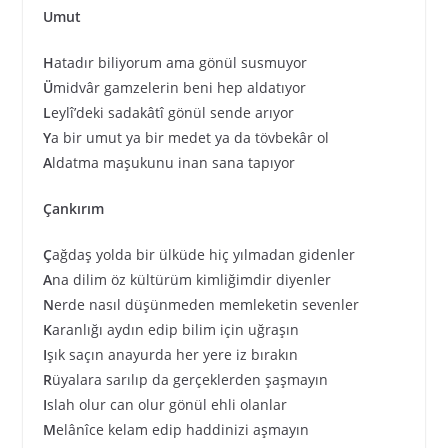
Umut
H
atadır biliyorum ama gönül susmuyor
Ü
midvâr gamzelerin beni hep aldatıyor
L
eylî’deki sadakâtî gönül sende arıyor
Y
a bir umut ya bir medet ya da tövbekâr ol
A
ldatma maşukunu inan sana tapıyor
Çankırım
Ç
ağdaş yolda bir ülküde hiç yılmadan gidenler
A
na dilim öz kültürüm kimliğimdir diyenler
N
erde nasıl düşünmeden memleketin sevenler
K
aranlığı aydın edip bilim için uğraşın
I
şık saçın anayurda her yere iz bırakın
R
üyalara sarılıp da gerçeklerden şaşmayın
I
slah olur can olur gönül ehli olanlar
M
elânîce kelam edip haddinizi aşmayın