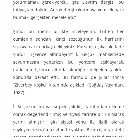
yorumlamak gerekiyordu. İşte Devrim dergisi bu
ihtiyaçtan doğdu. Ancak dergi çıkarmaya yetecek para
bulmak, gerçekten mesele idi.”
Şimdi bu metni birlikte inceleyelim. Lütfen her
cümlenin sondan ikinci sözcüğünün ilk harflerini
sırasıyla arka arkaya ekleyiniz. Karşınıza çıkacak ifade
şudur: “işkence altındayim” İ. Selçuk, mahkemede
savunmasını yaparken bu yöntemi açıklayarak,
ifadesinin işkence altında alındığını belgelemiş oldu.
Sonunda beraat etti. Bu formülü de yıllar sonra
“Ziverbey Köşkü” kitabında açıkladı (Çağdaş Yayınları,
1987).
İ. Selçuk’un bu yazısı pek çok kişi tarafından ilkleme
olarak değerlendirilmiş ve siyasî tarihte bir ilk olarak
yerini almıştır. İşin siyasî yönü ile ilgili olarak
söyleyecek sözümüz elbette yoktur. Bizim işimiz edebî