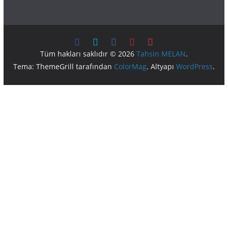
Tüm hakları saklıdır © 2026
Tahsin MELAN
.
Tema: ThemeGrill tarafından
ColorMag
. Altyapı
WordPress
.