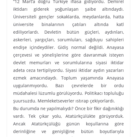
“12 Mart’a doğru Türkiye iflasa gidiyordu. Demirel
iktidarı giderek yoğunlaşan şaibe altındaydı.
Üniversiteli gençler sokaklarda, meydanlarda, hatta
üniversite binalarının çatıları altında katl
ediliyorlardı. Devletin bütün güçleri, aydınları,
askerleri, yargıçları, sorumluları, sağduyu sahipleri
endişe içindeydiler. Gidiş normal değildi. Anayasa
çerçevesi ve yönelişlerine göre davranmak isteyen
devlet memurları ve sorumlularına siyasi iktidar
adeta ceza tertipliyordu. Siyasi iktidar aydın yazarları
ezmek amacındaydı. Toplum yaşamında Anayasa
uygulanmıyordu. Bazı çevrelerde bir ordu
müdahalesi lüzumlu görülüyordu. Politikacı topluluğu
şuursuzdu. Memleketseverler ıstırap çekiyorlardı.
Bu durumda ne yapılmalıydı? Önce bir fikir dağınıklığı
vardı. Tek çıkar yolu, Atatürkçülükte görüyorduk.
Ancak Atatürkçülüğü günün koşullarına göre
derinliğine ve genişliğine bütün boyutlarıyla